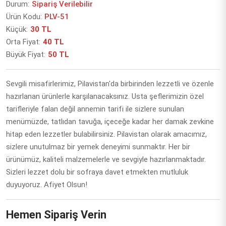
Durum:
Sipariş Verilebilir
Ürün Kodu:
PLV-51
Küçük:
30 TL
Orta Fiyat:
40 TL
Büyük Fiyat:
50 TL
Sevgili misafirlerimiz, Pilavistan'da birbirinden lezzetli ve özenle
hazırlanan ürünlerle karşılanacaksınız. Usta şeflerimizin özel
tarifleriyle falan değil annemin tarifi ile sizlere sunulan
menümüzde, tatlıdan tavuğa, içeceğe kadar her damak zevkine
hitap eden lezzetler bulabilirsiniz. Pilavistan olarak amacımız,
sizlere unutulmaz bir yemek deneyimi sunmaktır.
Her bir
ürünümüz, kaliteli malzemelerle ve sevgiyle hazırlanmaktadır.
Sizleri lezzet dolu bir sofraya davet etmekten mutluluk
duyuyoruz. Afiyet Olsun!
Hemen Sipariş Verin